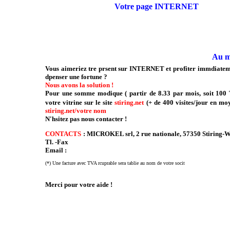
Votre page INTERNET
Au me
Vous aimeriez tre prsent sur INTERNET et profiter immdiatemen
dpenser une fortune ?
Nous avons la solution !
Pour une somme modique ( partir de 8.33 par mois, soit 100 
votre vitrine sur le site
stiring.net
(+ de 400 visites/jour en mo
stiring.net/votre nom
N'hsitez pas nous contacter !
CONTACTS
: MICROKEL srl, 2 rue nationale, 57350 Stiring-
Tl. -Fax
Email :
(*) Une facture avec TVA rcuprable sera tablie au nom de votre socit
Merci pour votre aide
______________________________________________________