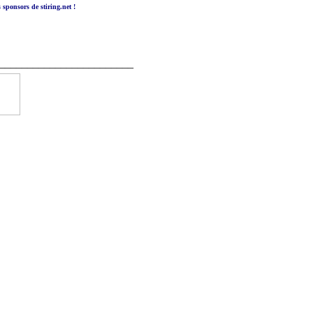
s sponsors de stiring.net !
________________________