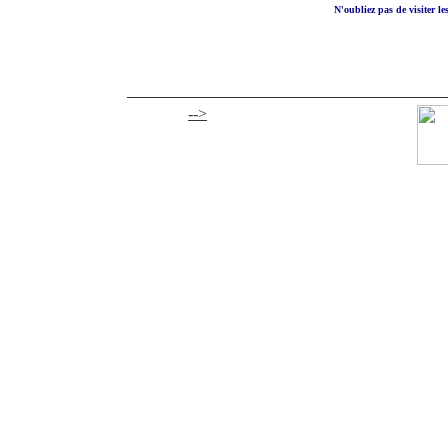
N'oubliez pas de visiter le
________________________________________
-->