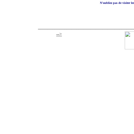
N'oubliez pas de visiter le
________________________________________
-->