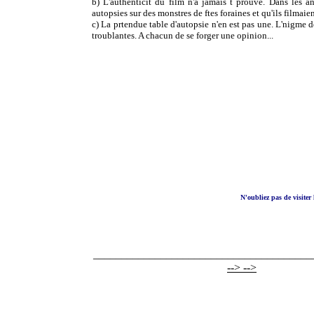
b) L'authenticit du film n'a jamais t prouve. Dans les an
autopsies sur des monstres de ftes foraines et qu'ils filmaien
c) La prtendue table d'autopsie n'en est pas une. L'nigme d
troublantes. A chacun de se forger une opinion...
N'oubliez pas de visiter 
_______________________________________
--> -->