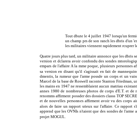
Tout dbute le 4 juillet 1947 lorsqu'un fer
un champ prs de son ranch les dbris d'un 'eng
les militaires viennent rapidement rcuprer le
Quatre jours plus tard, un militaire annonce que les dbris 
version et dclarera avoir confondu des sondes mtorologiqu
empars de l'affaire A la mme poque, plusieurs personnes aff
sa version en disant qu'il s'agissait en fait de mannequi
dmentis, la rumeur que l'arme possde un corps et un vaiss
Marcel de la base de Roswell raconte Stanton Friedman, un 
les mains en 1947 ne ressemblaient aucun matriau existant
annes 1980 de nombreuses photos de corps d'E.T. et de 
renomms affirment possder des dossiers classs TOP SECRET,
et de nouvelles personnes affirment avoir vu des corps ai
alors de faire un rapport srieux sur l'affaire. Ce rapport s'i
apprend que les OVNIs n'taient que des sondes de l'arme am
projet MOGUL.