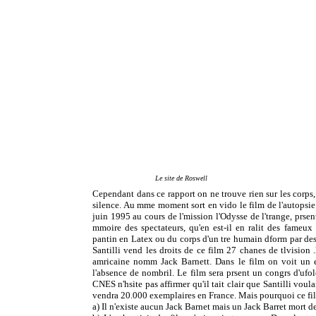
Le site de Roswell
Cependant dans ce rapport on ne trouve rien sur les corps,
silence. Au mme moment sort en vido le film de l'autopsie 
juin 1995 au cours de l'mission l'Odysse de l'trange, prsent
mmoire des spectateurs, qu'en est-il en ralit des fameux co
pantin en Latex ou du corps d'un tre humain dform par des
Santilli vend les droits de ce film 27 chanes de tlvision
amricaine nomm Jack Barnett. Dans le film on voit un ex
l'absence de nombril. Le film sera prsent un congrs d'ufo
CNES n'hsite pas affirmer qu'il tait clair que Santilli voula
vendra 20.000 exemplaires en France. Mais pourquoi ce film
a) Il n'existe aucun Jack Barnet mais un Jack Barret mort de