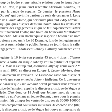
 coup de foudre et une vritable rvlation pour le jeune Jean-
tin. En 1958, le jeune Smet rencontre
Christian Blondiau
, un
par la bande de copains. Ce dernier le prsentera
Henri
 Drouot" qui devint le bastion du rock de ces annes l. Long
m de
Claude Moine
, qui deviendra plus tard
Eddy Mitchell
.
 piqu quelques disques dans une boum. Mais les dbuts sont
rouver des engagements et qui se fait copieusement siffler
. C'est finalement l'Astor, une boite du boulevard MontMartre
r renat enfin. Mais un Rocker qui se respecte a besoin d'un nom
toujours avec un i). Le 30 Dcembre, lors de l'enregistrement
e et russit sduire le public. Prsents ce jour l dans la salle,
 engagement L'adolescent Johnny Halliday commence enfin
gistre le 16 fvrier son premier 45 tours 4 titres :
T'aimer
me la sortie du disque Johnny voit la publicit et s'aperoit
un Y. Mais il est trop tard, dsormais Hallyday s'crira avec 2 Y.
n avril 1960, en direct sur Europe 1,
Lucien Morisse
, alors
t animateur de l'mission
Le Discobole
casse son disque et
otre vie que vous entendez Johnny Hallyday.
Ce ft une erreur
le danseur que
Line Renaud
devait parrainer dans l'mission
trice de l'mission, appelle le directeur artistique de Vogue et
de. C'est donc ce 18 Avril que Johnny, mort de trac, se
'oui ou non' comme un jeune dbutant, passe pour la premire
'mission fait grimper les ventes de disques de 30000 100000
tours comportant
Souvenirs souvenirs, Je cherche une fille,
n
, le directeur artistique de Vogue lui trouve un imprsario de