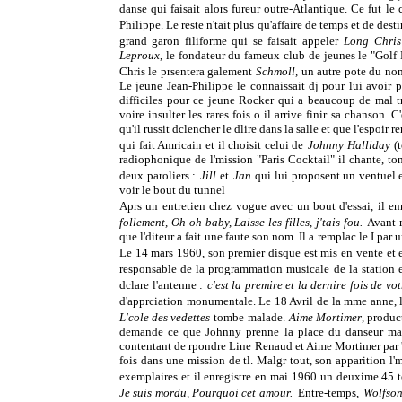
danse qui faisait alors fureur outre-Atlantique. Ce fut le
Philippe. Le reste n'tait plus qu'affaire de temps et de des
grand garon filiforme qui se faisait appeler
Long Chris
Leproux
, le fondateur du fameux club de jeunes le "Golf
Chris le prsentera galement
Schmoll,
un autre pote du no
Le jeune Jean-Philippe le connaissait dj pour lui avoir
difficiles pour ce jeune Rocker qui a beaucoup de mal t
voire insulter les rares fois o il arrive finir sa chanson
qu'il russit dclencher le dlire dans la salle et que l'espoi
qui fait Amricain et il choisit celui de
Johnny Halliday
(
radiophonique de l'mission "Paris Cocktail" il chante, tonn
deux paroliers :
Jill
et
Jan
qui lui proposent un ventuel
voir le bout du tunnel
Aprs un entretien chez vogue avec un bout d'essai, il enre
follement, Oh oh baby, Laisse les filles, j'tais fou.
Avant m
que l'diteur a fait une faute son nom. Il a remplac le I par 
Le 14 mars 1960, son premier disque est mis en vente et e
responsable de la programmation musicale de la station e
dclare l'antenne :
c'est la premire et la dernire fois de v
d'apprciation monumentale. Le 18 Avril de la mme anne, 
L'cole des vedettes
tombe malade.
Aime Mortimer
, produc
demande ce que Johnny prenne la place du danseur mala
contentant de rpondre Line Renaud et Aime Mortimer par 
fois dans une mission de tl. Malgr tout, son apparition l
exemplaires et il enregistre en mai 1960 un deuxime 45 
Je suis mordu, Pourquoi cet amour.
Entre-temps,
Wolfso