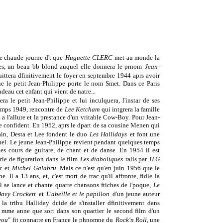
e chaude journe d't que
Huguette CLERC
met au monde la
bes, un beau bb blond auquel elle donnera le prnom
Jean-
quittera dfinitivement le foyer en septembre 1944 aprs avoir
ue le petit Jean-Philippe porte le nom Smet. Dans ce Paris
cadeau cet enfant qui vient de natre...
ra le petit Jean-Philippe et lui inculquera, l'instar de ses
temps 1949, rencontre de
Lee Ketcham
qui intgrera la famille
t a l'allure et la prestance d'un vritable Cow-Boy. Pour Jean-
et de confident. En 1952, aprs le dpart de sa cousine Menen qui
ain, Desta et Lee fondent le duo
Les Hallidays
et font une
uel. Le jeune Jean-Philippe revient pendant quelques temps
, des cours de guitare, de chant et de danse. En 1954 il est
le de figuration dans le film
Les diaboliques
ralis par
H.G
t
et
Michel Galabru
. Mais ce n'est qu'en juin 1956 que le
. Il a 13 ans, et, c'est mort de trac qu'il affronte, fidle la
 Il se lance et chante quatre chansons ftiches de l'poque,
Le
 Davy Crockett
et
L'abeille et le papillon
d'un jeune auteur
la tribu Halliday dcide de s'installer dfinitivement dans
 la mme anne que sort dans son quartier le second film d'un
you
" fit connatre en France le phnomne du
Rock'n Roll
, une