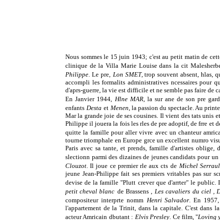
Nous sommes le 15 juin 1943; c'est au petit matin de cett
clinique de la Villa Marie Louise dans la cit Malesher
Philippe
. Le pre,
Lon SMET
, trop souvent absent, hlas, 
accompli les formalits administratives ncessaires pour q
d'aprs-guerre, la vie est difficile et ne semble pas faire de 
En Janvier 1944,
Hlne MAR
, la sur ane de son pre garde
enfants
Desta
et
Menen
, la passion du spectacle. Au prin
Mar la grande joie de ses cousines. Il vient des tats unis e
Philippe il jouera la fois les rles de pre adoptif, de frre 
quitte la famille pour aller vivre avec un chanteur amric
tourne triomphale en Europe grce un excellent numro vis
Paris avec sa tante, et prends, famille d'artistes oblige
slectionn parmi des dizaines de jeunes candidats pour un r
Clouzot
. Il joue ce premier rle aux cts de
Michel Serraul
jeune Jean-Philippe fait ses premiers vritables pas sur scne
devise de la famille "Plutt crever que d'arrter" le public.
petit cheval blanc
de Brassens ,
Les cavaliers du ciel ,
compositeur interprte nomm
Henri Salvador
. En 1957, 
l'appartement de la Trinit, dans la capitale. C'est dans
acteur Amricain dbutant :
Elvis Presley
. Ce film, "
Loving 