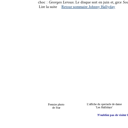
choc :
Georges Leroux
. Le disque sort en juin et, grce
Sou
Lire la suite
Retour sommaire Johnny Hallyday
L'affiche du spectacle de danse
Premire photo
'Les Hallidays'
de Star
N'oubliez pas de visiter l