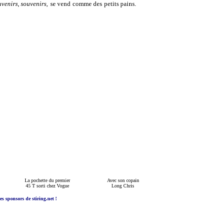
venirs, souvenirs,
se vend comme des petits pains.
La pochette du premier
Avec son copain
45 T sorti chez Vogue
Long Chris
es sponsors de stiring.net !