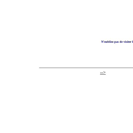
N'oubliez pas de visiter l
_______________________________________
-->