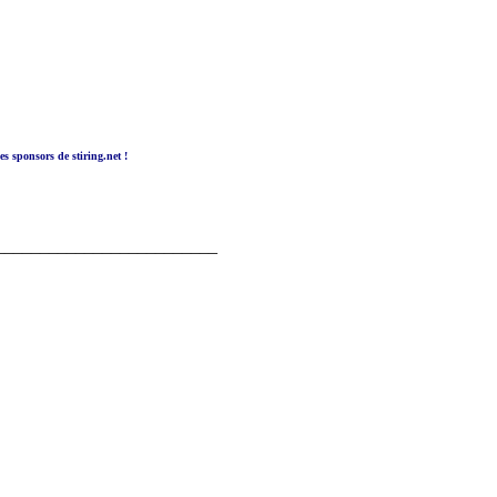
es sponsors de stiring.net !
_________________________