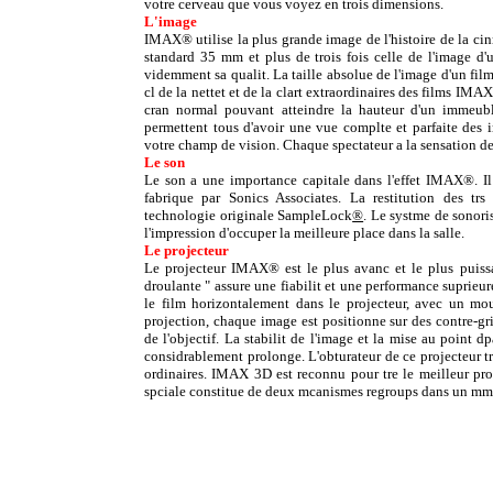
votre cerveau que vous voyez en trois dimensions.
L'image
IMAX® utilise la plus grande image de l'histoire de la cinm
standard 35 mm et plus de trois fois celle de l'image d'
videmment sa qualit. La taille absolue de l'image d'un f
cl de la nettet et de la clart extraordinaires des films IMA
cran normal pouvant atteindre la hauteur d'un immeuble
permettent tous d'avoir une vue complte et parfaite des i
votre champ de vision. Chaque spectateur a la sensation de 
Le son
Le son a une importance capitale dans l'effet IMAX®. Il 
fabrique par Sonics Associates. La restitution des trs
technologie originale SampleLock
®
. Le systme de sonori
l'impression d'occuper la meilleure place dans la salle.
Le projecteur
Le projecteur IMAX® est le plus avanc et le plus puiss
droulante " assure une fiabilit et une performance suprieur
le film horizontalement dans le projecteur, avec un mo
projection, chaque image est positionne sur des contre-grif
de l'objectif. La stabilit de l'image et la mise au point d
considrablement prolonge. L'obturateur de ce projecteur tr
ordinaires. IMAX 3D est reconnu pour tre le meilleur p
spciale constitue de deux mcanismes regroups dans un mm