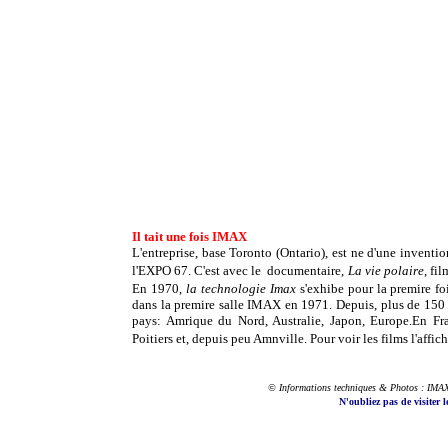
Il tait une fois IMAX
L'entreprise, base Toronto (Ontario), est ne d'une inventi
l'EXPO 67. C'est avec le documentaire,
La vie polaire
, fi
En 1970,
la technologie Imax
s'exhibe pour la premire fo
dans la premire salle IMAX en 1971. Depuis, plus de 1
pays: Amrique du Nord, Australie, Japon, Europe.En Fra
Poitiers et, depuis peu Amnville. Pour voir les films l'aff
© Informations techniques & Photos : IMA
N'oubliez pas de visiter l