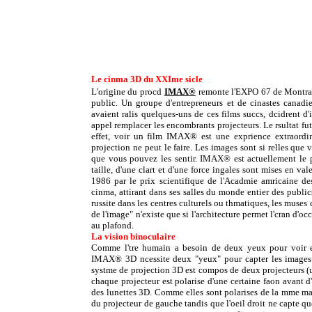
Le cinma 3D du XXIme sicle
L'origine du procd
IMAX®
remonte l'EXPO 67 de Montral,
public. Un groupe d'entrepreneurs et de cinastes canad
avaient ralis quelques-uns de ces films succs, dcidrent d
appel remplacer les encombrants projecteurs. Le rsultat f
effet, voir un film IMAX® est une exprience extraordi
projection ne peut le faire. Les images sont si relles que 
que vous pouvez les sentir. IMAX® est actuellement le
taille, d'une clart et d'une force ingales sont mises en 
1986 par le prix scientifique de l'Acadmie amricaine de
cinma, attirant dans ses salles du monde entier des publ
russite dans les centres culturels ou thmatiques, les muses c
de l'image" n'existe que si l'architecture permet l'cran d'occ
au plafond.
La vision binoculaire
Comme l'tre humain a besoin de deux yeux pour voir en 
IMAX® 3D ncessite deux "yeux" pour capter les images :
systme de projection 3D est compos de deux projecteurs (un 
chaque projecteur est polarise d'une certaine faon avant d't
des lunettes 3D. Comme elles sont polarises de la mme man
du projecteur de gauche tandis que l'oeil droit ne capte qu