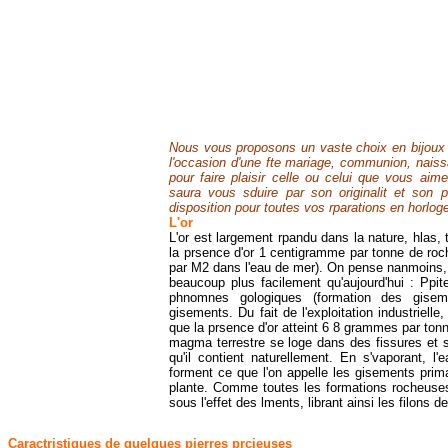
Nous vous proposons un vaste choix en bijoux d
l'occasion d'une fte mariage, communion, naiss
pour faire plaisir celle ou celui que vous aim
saura vous sduire par son originalit et son p
disposition pour toutes vos rparations en horloger
L'or
L'or est largement rpandu dans la nature, hlas, 
la prsence d'or 1 centigramme par tonne de roch
par M2 dans l'eau de mer). On pense nanmoins, q
beaucoup plus facilement qu'aujourd'hui : Ppites
phnomnes gologiques (formation des gisemen
gisements. Du fait de l'exploitation industrie
que la prsence d'or atteint 6 8 grammes par tonn
magma terrestre se loge dans des fissures et 
qu'il contient naturellement. En s'vaporant, l
forment ce que l'on appelle les gisements prim
plante. Comme toutes les formations rocheuses, 
sous l'effet des lments, librant ainsi les filons de
Caractristiques de quelques pierres prcieuses