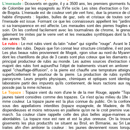
L'meraude :
Dcouverts en gypte, il y a 3500 ans, les premiers gisrments 
de Colombie par les espagnols au XVIe sicle. Les sites d'extraction o l'on
de Bogota. L'meraude est de couleur vert ple vert fonc, due la prsence de 
habite d'impurets : liquides, bulles de gaz, sels et cristaux de toutes sor
l'meraude est issue. Formant ce que les connaisseurs appellent les "jardi
si sa transparence en est affecte. Les meraudes sont des pierres fragiles 
soin. On les confond facilement avec les tourmalines de chrome, le grenat
galement tre imites par le verre vert et les meraudes synthtiques dont la f
des annes '50.
Le rubis :
Le mot rubis vient du latin "ruber" qui signifie "rouge". Avant le
comme des rubis. Depuis que l'on connat leur structure cristalline, il est po
Les plus beaux rubis proviennent de Mogok, rgion situe au nord du Myanm
dont les chantillons de plus de 3 carats sont plus coteux que les diamant
principal producteur de rubis au monde. Les autres sources d'extraction
majorit des rubis font aujourd'hui l'objet de traitements visant en amliorer
appel "chauffage-diffusion", o la pierre est chauffe une temprature attei
superficiellement le pourtour de la pierre. La production de rubis synt
paroxysme. Leurs proprits physiques, chimiques et optiques sont identiqu
laboratoire partir des impurets qu'ils contiennent, de leurs ractions aux ra
possde pas la mme richesse.
Le Topaze :
Topaze vient du nom d'une le de la mer Rouge, appele "Topazo
jaunes taient considres comme des topazes. Ce n'est qu'au milieu du 18e si
mme couleur. La topaze jaune est la plus connue du public. On la confon
sous des appellations interdites (topaze espagnole, de Madeire, de Ri
dispendieuses et moins retrouves en joaillerie qu'on ne le croit premire v
march. Sa couleur claire rappelle celle des plus belles aigue-marines a
abordables. La topaze rose est rare et est la plus onreuse. On la trou
gisements les plus productifs se situent au Brsil, en Birmanie, au Sri L
traites afin d'en amliorer la couleur : les jaunes deviennent roses lors