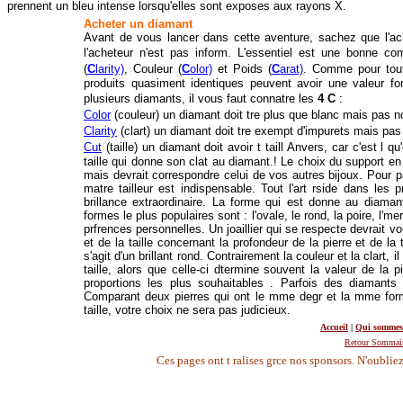
prennent un bleu intense lorsqu'elles sont exposes aux rayons X.
Acheter un diamant
Avant de vous lancer dans cette aventure, sachez que l'acha
l'acheteur n'est pas inform. L'essentiel est une bonne c
(
C
larity)
, Couleur (
C
olor)
et Poids (
C
arat)
. Comme pour tout
produits quasiment identiques peuvent avoir une valeur fort
plusieurs diamants, il vous faut connatre les
4 C
:
Color
(couleur) un diamant doit tre plus que blanc mais pas n
Clarity
(clart) un diamant doit tre exempt d'impurets mais pas
Cut
(taille) un diamant doit avoir t taill Anvers, car c'est l 
taille qui donne son clat au diamant.! Le choix du support en
mais devrait correspondre celui de vos autres bijoux. Pour pas
matre tailleur est indispensable. Tout l'art rside dans les p
brillance extraordinaire. La forme qui est donne au diamant 
formes le plus populaires sont : l'ovale, le rond, la poire, l'
prfrences personnelles. Un joaillier qui se respecte devrait v
et de la taille concernant la profondeur de la pierre et de la t
s'agit d'un brillant rond. Contrairement la couleur et la clart,
taille, alors que celle-ci dtermine souvent la valeur de la p
proportions les plus souhaitables . Parfois des diamant
Comparant deux pierres qui ont le mme degr et la mme form
taille, votre choix ne sera pas judicieux.
Accueil
|
Qui sommes
Retour Sommai
Ces pages ont t ralises grce nos sponsors. N'oubliez