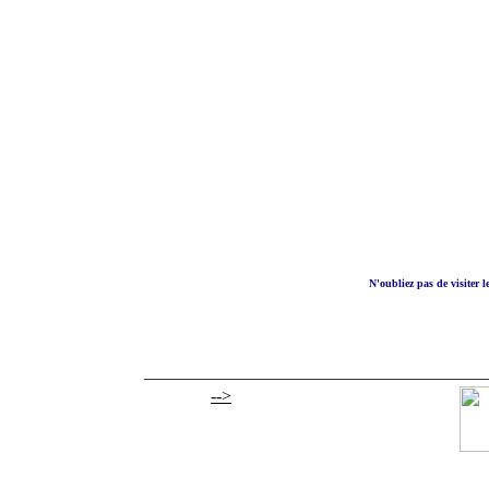
N'oubliez pas de visiter l
_______________________________________
-->