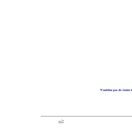
N'oubliez pas de visiter l
______________________________________
-->