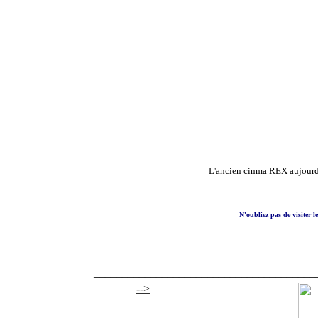
L'ancien cinma REX aujourd'
N'oubliez pas de visiter le
_______________________________________
-->