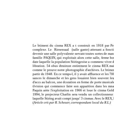
Le btiment du cinma REX a t construit en 1918 par Pete
complexe. Le Riesensaal (salle gante) attenant a fonc
devenir une salle polyvalente servant toutes sortes de manif
famille PAQUIN, qui exploitait alors cette salle, ferme 
date laquelle la population Stiringeoise a commenc vivre d
libration. 54 obus dtruiront entirement le cinma REX mai
comme le prouve notre photographie d'archives. Le btiment 
partir de 1948. En ce temps-l, il y avait affluence et les 70
sances le dimanche et les gens louaient bien souvent leu
d'accs au balcon, une dcoration en forme de porte musical
tlvision qui commence faire son apparition dans les mna
Paquin arrte l'exploitation en 1966 et loue le cinma Gold
1994, le projecteur Charlin sera vendu un collectionneur 
laquelle Stiring avait compt jusqu' 3 cinmas. Avec le REX,
(
Article crit par R. Scheuer, correspondant local du R.L.)