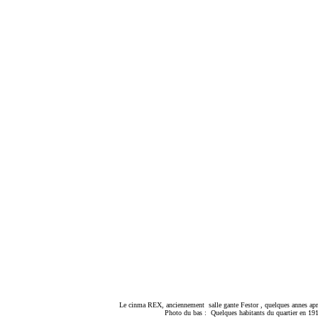
Le cinma REX, anciennement salle gante Festor , quelques annes aprs
Photo du bas : Quelques habitants du quartier en 19